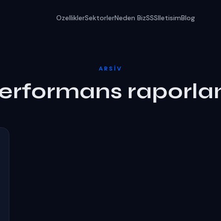
Ozellikler
Sektorler
Neden Biz
SSS
Iletisim
Blog
ARSIV
erformans raporla