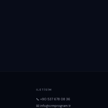
ILETISIM
📞 +90 537 678 08 36
📧 info@crmprogram.tr