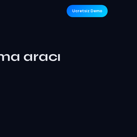
Ucretsiz Demo
ma aracı