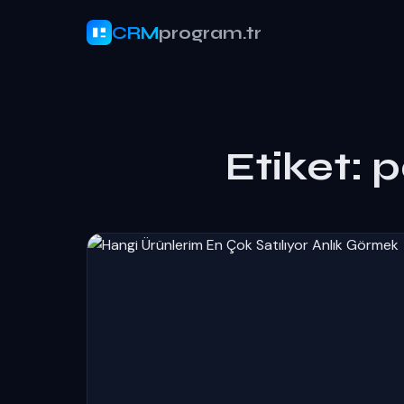
CRM
program.tr
Etiket:
p