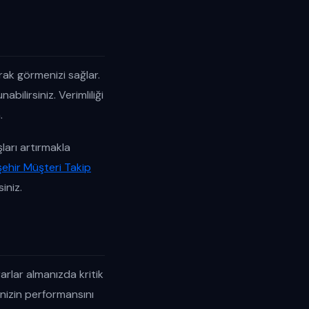
rak görmenizi sağlar.
abilirsiniz. Verimliliği
.
ları artırmakla
şehir Müşteri Takip
siniz.
arlar almanızda kritik
menizin performansını