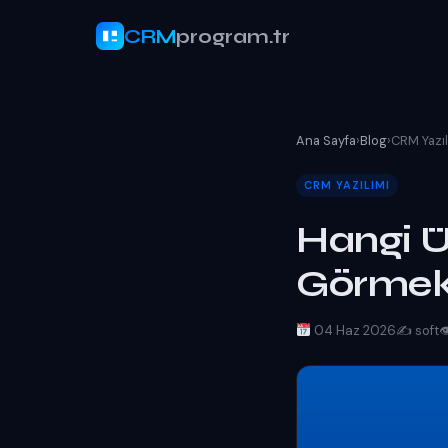
CRM
program.tr
Ana Sayfa
›
Blog
›
CRM Yazıl
CRM YAZILIMI
Hangi Ü
Görme
04 Haz 2026
✍️ soft
