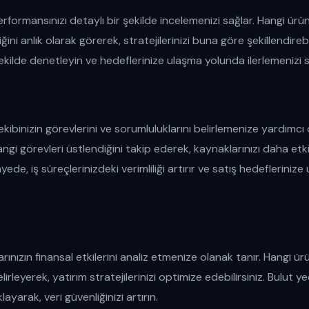
formansınızı detaylı bir şekilde incelemenizi sağlar. Hangi ürünl
ni anlık olarak görerek, stratejilerinizi buna göre şekillendirebil
 şekilde denetleyin ve hedeflerinize ulaşma yolunda ilerlemenizi 
ibinizin görevlerini ve sorumluluklarını belirlemenize yardımcı o
hangi görevleri üstlendiğini takip ederek, kaynaklarınızı daha etkil
yede, iş süreçlerinizdeki verimliliği artırır ve satış hedeflerinize
rınızın finansal etkilerini analiz etmenize olanak tanır. Hangi ürü
irleyerek, yatırım stratejilerinizi optimize edebilirsiniz. Bulut ye
layarak, veri güvenliğinizi artırın.