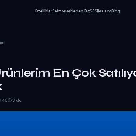
Ozellikler
Sektorler
Neden Biz
SSS
Iletisim
Blog
ımı
rünlerim En Çok Satılıyo
k
 46
⏱ 9 dk