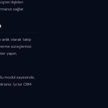
şteri ilişkileri
rmanızı sağlar.
n
 anlık olarak takip
 verme süreçlerinizi
zler yapın.
. Bu modül sayesinde,
rsiniz. İyi bir CRM