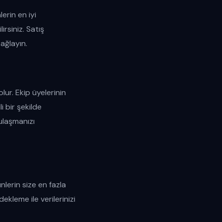
erin en iyi
irsiniz. Satış
sağlayın.
lur. Ekip üyelerinin
i bir şekilde
 ulaşmanızı
nlerin size en fazla
dekleme ile verilerinizi