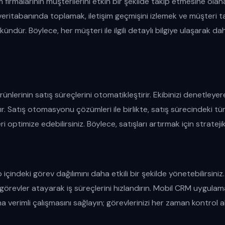
 firmalarının müşterilerini etkin bir şekilde takip etmesine olan
r veritabanında toplamak, iletişim geçmişini izlemek ve müşteri tal
dür. Böylece, her müşteri ile ilgili detaylı bilgiye ulaşarak da
ünlerinin satış süreçlerini otomatikleştirir. Ekibinizi denetleyer
ır. Satış otomasyonu çözümleri ile birlikte, satış sürecindeki tü
i optimize edebilirsiniz. Böylece, satışları artırmak için stratejik
içindeki görev dağılımını daha etkili bir şekilde yönetebilirsiniz.
örevler atayarak iş süreçlerini hızlandırın. Mobil CRM uygulama
a verimli çalışmasını sağlayın; görevlerinizi her zaman kontrol a