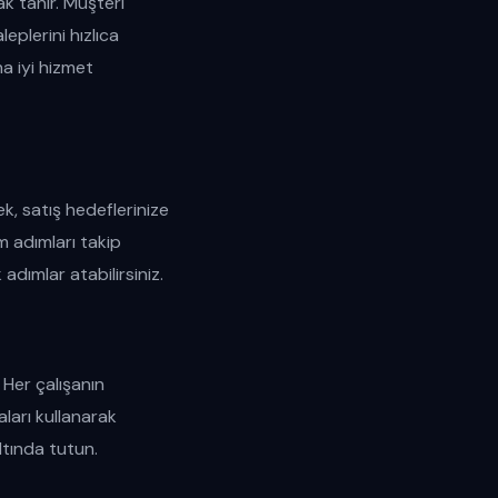
ak tanır. Müşteri
eplerini hızlıca
ha iyi hizmet
ek, satış hedeflerinize
m adımları takip
 adımlar atabilirsiniz.
 Her çalışanın
ları kullanarak
ltında tutun.