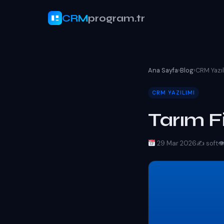
CRM
program.tr
Ana Sayfa
›
Blog
›
CRM Yazıl
CRM YAZILIMI
Tarım F
29 Mar 2026
✍️ soft
