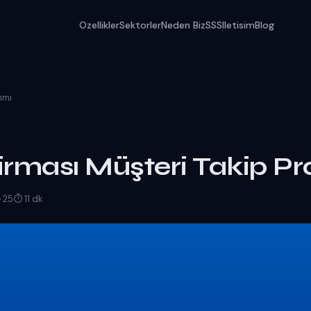
Ozellikler
Sektorler
Neden Biz
SSS
Iletisim
Blog
ımı
irması Müşteri Takip P
 25
⏱ 11 dk