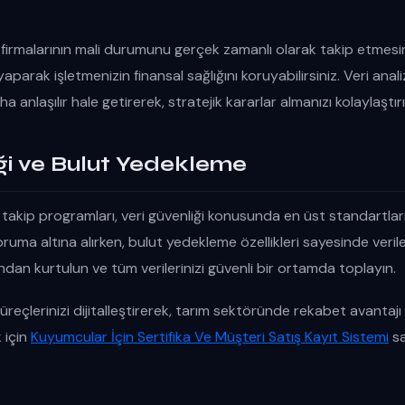
firmalarının mali durumunu gerçek zamanlı olarak takip etmesin
 yaparak işletmenizin finansal sağlığını koruyabilirsiniz. Veri anal
aha anlaşılır hale getirerek, stratejik kararlar almanızı kolaylaştırı
iği ve Bulut Yedekleme
 takip programları, veri güvenliği konusunda en üst standartla
zi koruma altına alırken, bulut yedekleme özellikleri sayesinde ver
ndan kurtulun ve tüm verilerinizi güvenli bir ortamda toplayın.
 süreçlerinizi dijitalleştirerek, tarım sektöründe rekabet avantajı 
 için
Kuyumcular İçin Sertifika Ve Müşteri Satış Kayıt Sistemi
sa