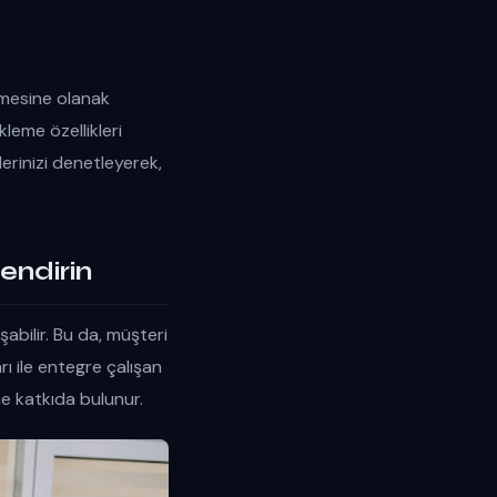
etmesine olanak
kleme özellikleri
lerinizi denetleyerek,
endirin
abilir. Bu da, müşteri
arı ile entegre çalışan
e katkıda bulunur.