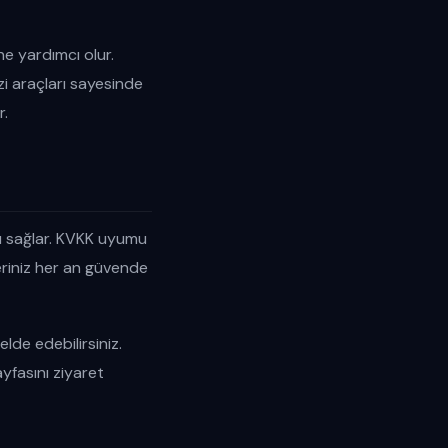
e yardımcı olur.
izi araçları sayesinde
r.
rı sağlar. KVKK uyumu
ileriniz her an güvende
elde edebilirsiniz.
yfasını ziyaret