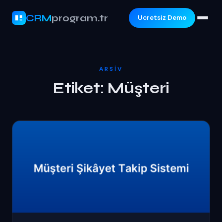
CRM
program.tr
Ucretsiz Demo
ARSIV
Etiket:
Müşteri