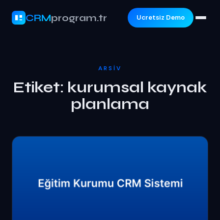
CRM
program.tr
Ucretsiz Demo
ARSIV
Etiket:
kurumsal kaynak
planlama