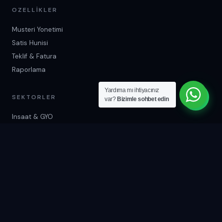
OZELLIKLER
Musteri Yonetimi
Satis Hunisi
Teklif & Fatura
Raporlama
Yardıma mı ihtiyacınız
SEKTORLER
var?
Bizimle sohbet edin
Insaat & GYO
Saglik & Klinik
E-Ticaret
Egitim Merkezleri
ILETISIM
+90 537 678 08 36
info@crmprogram.tr