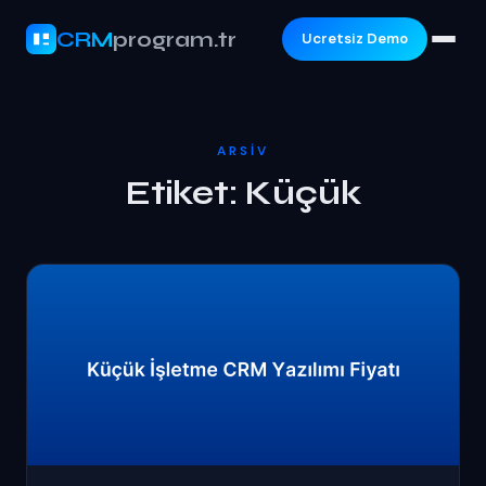
CRM
program.tr
Ucretsiz Demo
ARSIV
Etiket:
Küçük