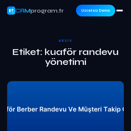
CRM
program.tr
Ucretsiz Demo
ARSIV
Etiket:
kuaför randevu
yönetimi