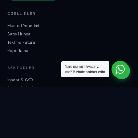
OZELLIKLER
Musteri Yonetimi
Satis Hunisi
Teklif & Fatura
Raporlama
Yardıma mı ihtiyacınız
SEKTORLER
var?
Bizimle sohbet edin
Insaat & GYO
Saglik & Klinik
E-Ticaret
Egitim Merkezleri
ILETISIM
+90 537 678 08 36