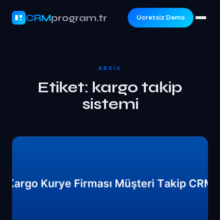
CRM
program.tr
Ucretsiz Demo
ARSIV
Etiket:
kargo takip
sistemi