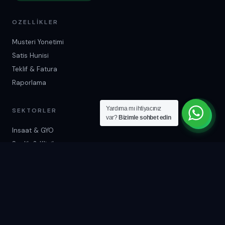
OZELLIKLER
Musteri Yonetimi
Satis Hunisi
Teklif & Fatura
Raporlama
Yardıma mı ihtiyacınız
SEKTORLER
var?
Bizimle sohbet edin
Insaat & GYO
Saglik & Klinik
E-Ticaret
Egitim Merkezleri
ILETISIM
+90 537 678 08 36