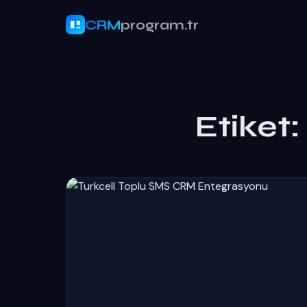
CRM
program.tr
Etiket: