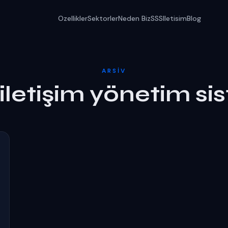
Ozellikler
Sektorler
Neden Biz
SSS
Iletisim
Blog
ARSIV
iletişim yönetim si