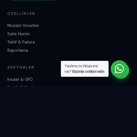
OZELLIKLER
Musteri Yonetimi
Satis Hunisi
Teklif & Fatura
Raporlama
Yardıma mı ihtiyacınız
SEKTORLER
var?
Bizimle sohbet edin
Insaat & GYO
Saglik & Klinik
E-Ticaret
Egitim Merkezleri
ILETISIM
+90 537 678 08 36