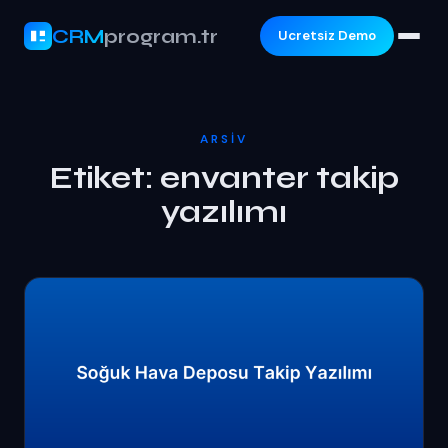
CRM
program.tr
Ucretsiz Demo
ARSIV
Etiket:
envanter takip
yazılımı