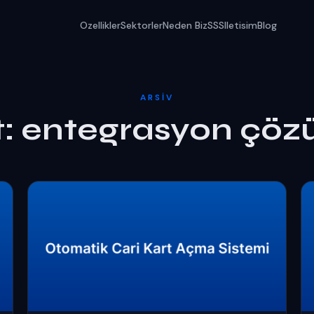
Ozellikler
Sektorler
Neden Biz
SSS
Iletisim
Blog
ARSIV
t:
entegrasyon çöz