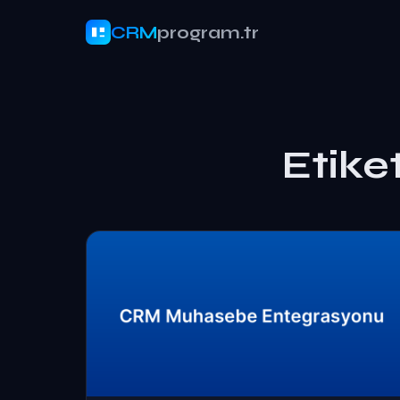
CRM
program.tr
Etike