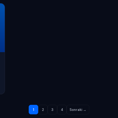
1
2
3
4
Sonraki →