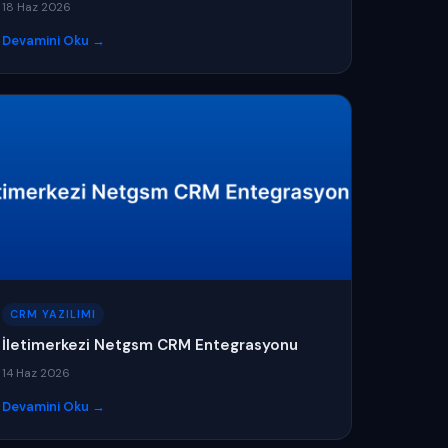
18 Haz 2026
Devamini Oku →
CRM YAZILIMI
İletimerkezi Netgsm CRM Entegrasyonu
14 Haz 2026
Devamini Oku →