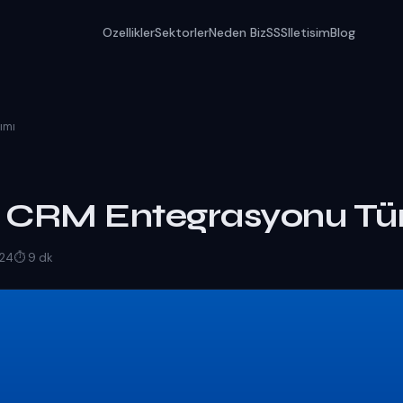
Ozellikler
Sektorler
Neden Biz
SSS
Iletisim
Blog
ımı
 CRM Entegrasyonu Tü
 24
⏱ 9 dk