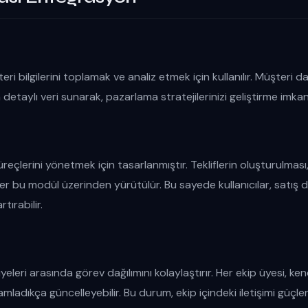
i bilgilerini toplamak ve analiz etmek için kullanılır. Müşteri dav
a detaylı veri sunarak, pazarlama stratejilerinizi geliştirme imkanı
reçlerini yönetmek için tasarlanmıştır. Tekliflerin oluşturulması,
ler bu modül üzerinden yürütülür. Bu sayede kullanıcılar, satı
rtırabilir.
eleri arasında görev dağılımını kolaylaştırır. Her ekip üyesi, ke
mladıkça güncelleyebilir. Bu durum, ekip içindeki iletişimi güçlen