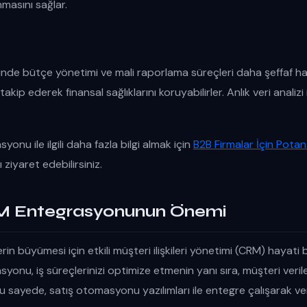
asını sağlar.
de bütçe yönetimi ve mali raporlama süreçleri daha şeffaf hale 
akip ederek finansal sağlıklarını koruyabilirler. Anlık veri analizi
nu ile ilgili daha fazla bilgi almak için
B2B Firmalar İçin Potan
 ziyaret edebilirsiniz.
M Entegrasyonunun Önemi
n büyümesi için etkili müşteri ilişkileri yönetimi (CRM) hayati 
onu, iş süreçlerinizi optimize etmenin yanı sıra, müşteri veriler
 sayede, satış otomasyonu yazılımları ile entegre çalışarak verim