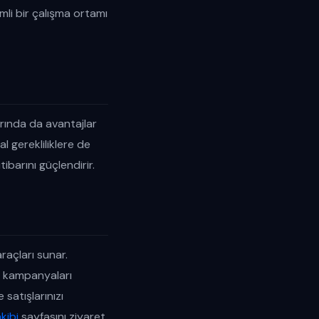
mli bir çalışma ortamı
arında da avantajlar
l gerekliliklere de
ibarını güçlendirir.
raçları sunar.
ma kampanyaları
 satışlarınızı
kibi
sayfasını ziyaret