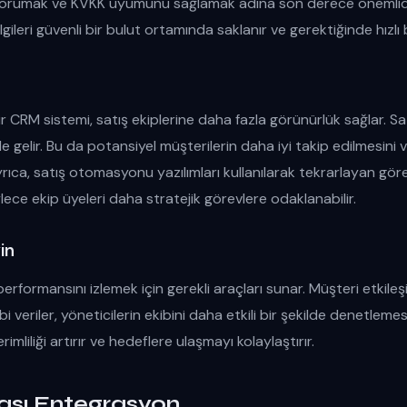
nı korumak ve KVKK uyumunu sağlamak adına son derece önemlid
ileri güvenli bir bulut ortamında saklanır ve gerektiğinde hızlı bir
ir CRM sistemi, satış ekiplerine daha fazla görünürlük sağlar. Sa
le gelir. Bu da potansiyel müşterilerin daha iyi takip edilmesini ve
Ayrıca, satış otomasyonu yazılımları kullanılarak tekrarlayan gör
ylece ekip üyeleri daha stratejik görevlere odaklanabilir.
in
erformansını izlemek için gerekli araçları sunar. Müşteri etkileşi
i veriler, yöneticilerin ekibini daha etkili bir şekilde denetleme
rimliliği artırır ve hedeflere ulaşmayı kolaylaştırır.
ası Entegrasyon