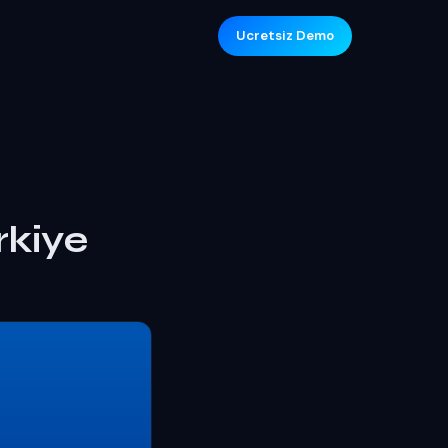
Ucretsiz Demo
rkiye