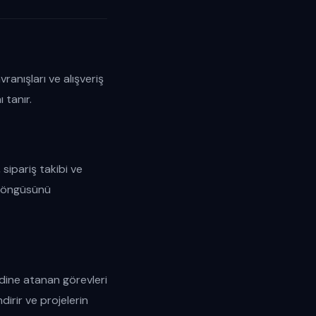
ranışları ve alışveriş
 tanır.
 sipariş takibi ve
ş döngüsünü
ndine atanan görevleri
dirir ve projelerin