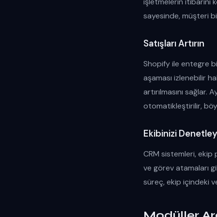
işletmelerin itibarı
sayesinde, müşteri bilg
Satışları Artırın
Shopify ile entegre b
aşaması izlenebilir ha
artırılmasını sağlar. 
otomatikleştirilir, bö
Ekibinizi Denetley
CRM sistemleri, ekip p
ve görev atamaları gib
süreç, ekip içindeki ve
Modüller Ar