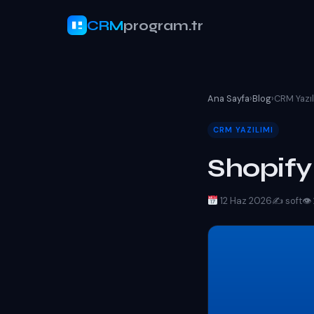
CRM
program.tr
Ana Sayfa
›
Blog
›
CRM Yazıl
CRM YAZILIMI
Shopify
12 Haz 2026
✍️ soft
👁