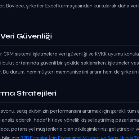
or. Böylece, şirketler Excel karmaşasından kurtularak daha veri
 Veri Güvenliği
ir CRM sistemi, işletmelere veri güvenliği ve KVKK uyumu konul
ri bulut ortamında güvenli bir şekilde saklanırken, işletmeler yasa
. Bu durum, hem müşteri memnuniyetini artırır hem de şirketin it
ırma Stratejileri
onu, satış ekibinizin performansını artırmak için gerekli tüm a
ı analiz ederek, hedef kitleye yönelik kişiselleştirilmiş pazarla
lece, potansiyel müşterilerle olan etkileşimlerinizi geliştirebilir ve
 bilgi için
B2B Firmalar İçin Potansiyel Müşteri ve Satış Hunisi Ta