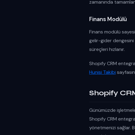
zamanında tamamlanm
Finans Modülü
Finans modülü sayesin
gelir-gider dengesini t
süreçleri hızlanır.
Shopify CRM entegrasyo
Hunisi Takibi
sayfasını
Shopify CR
Günümüzde işletmeleri
Shopify CRM entegrasy
yönetmenizi sağlar. Bu