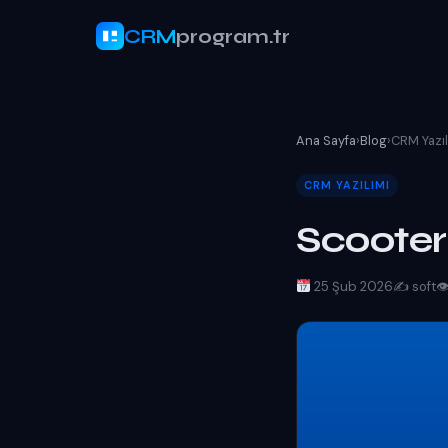
CRM
program.tr
Ana Sayfa
›
Blog
›
CRM Yazıl
CRM YAZILIMI
Scooter
25 Şub 2026
✍️ soft
👁