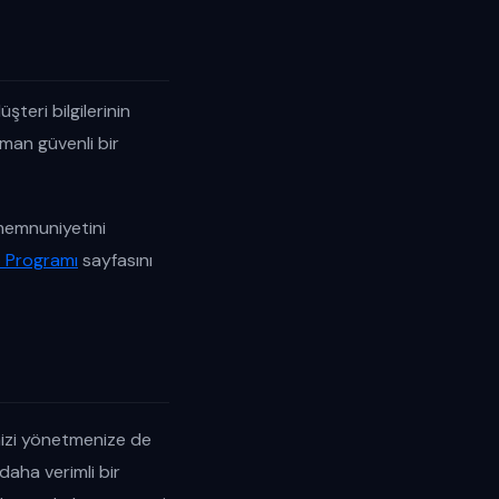
şteri bilgilerinin
aman güvenli bir
 memnuniyetini
p Programı
sayfasını
inizi yönetmenize de
 daha verimli bir