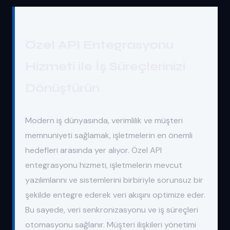
Özel API Entegrasyonu
Hizmeti ile İş Süreçlerinizi
Dönüştürün
Modern iş dünyasında, verimlilik ve müşteri
memnuniyeti sağlamak, işletmelerin en önemli
hedefleri arasında yer alıyor. Özel API
entegrasyonu hizmeti, işletmelerin mevcut
yazılımlarını ve sistemlerini birbiriyle sorunsuz bir
şekilde entegre ederek veri akışını optimize eder.
Bu sayede, veri senkronizasyonu ve iş süreçleri
otomasyonu sağlanır. Müşteri ilişkileri yönetimi