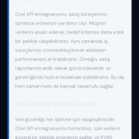
Özel API entegrasyonu, satış süreçlerinizi
optimize etmenize yardımcı olur. Müşteri
verilerini analiz ederek, hedef kitlenize daha etkili
bir şekilde ulaşabilirsiniz. Aynı zamanda, iş
süreçlerinizi otomatikleştirerek ekibinizin
performansını artırabilirsiniz. Örneğin, satış
raporlarınızı anlık olarak görüntüleyebilir ve
gerektiğinde hızlıca müdahale edebilirsiniz. Bu da,
hem zaman hem de kaynak tasarrufu sağlar.
Veri Güvenliği ve KVKK Uyumu
Veri güvenliği, her işletme için vazgeçilmezdir.
Özel API entegrasyonu hizmetimiz, tüm verilere
güvenli bir şekilde erişmenizi sağlar ve KVKK