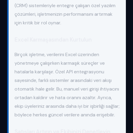
(CRM) sistemleriyle entegre çalışan özel yazılım
çözümleri, işletmenizin performansını artırmak
için kritik bir rol oynar.
Excel Karmaşasından Kurtulun
Birçok işletme, verilerini Excel üzerinden
yönetmeye çalışırken karmaşık süreçler ve
hatalarla karşılaşır. Özel API entegrasyonu
sayesinde, farklı sistemler arasındaki veri akışı
otomatik hale gelir. Bu, manuel veri girişi ihtiyacını
ortadan kaldırır ve hata oranını azaltır. Ayrıca,
ekip üyeleriniz arasında daha iyi bir işbirliği sağlar;
böylece herkes güncel verilere anında erişebilir.
Satışları Artırın ve Ekibinizi Denetleyin