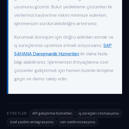
uyumunu gözetir. Bulut yedekleme çözümleri ile
verilerinizi kaybetme riskini minimize ederken,
işletmenizin sürdürülebilirliğini artırırsınız.
Kurumsal dönüşüm için doğru adımları atmak ve
iş süreçlerinizi optimize etmek istiyorsanız,
SAP
S4HANA Danışmanlık Hizmetleri
ile daha fazla
bilgi alabilirsiniz. İşletmenizin ihtiyaçlarına özel
çözümler geliştirmek için hemen bizimle iletişime
geçin ve demo talep edin.
ETIKETLER:
API geliştirme hizmetleri
iş süreçleri otomasyonu
özel yazılım entegrasyonu
veri senkronizasyonu