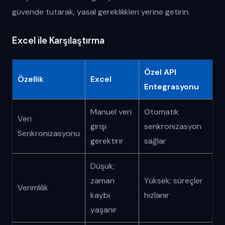
güvende tutarak, yasal gereklilikleri yerine getirin.
Excel ile Karşılaştırma
Özel API
Özellik
Excel
Entegrasyonu
Manuel veri
Otomatik
Veri
girişi
senkronizasyon
Senkronizasyonu
gerektirir
sağlar
Düşük;
zaman
Yüksek; süreçler
Verimlilik
kaybı
hızlanır
yaşanır