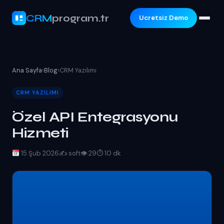
CRM
program.tr
Ucretsiz Demo
Ana Sayfa
›
Blog
›
CRM Yazılımı
CRM YAZILIMI
Özel API Entegrasyonu
Hizmeti
15 Şub 2026
✍️ soft
👁 29
⏱ 10 dk