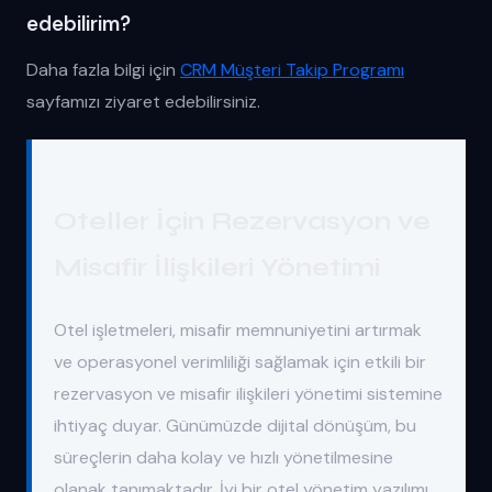
edebilirim?
Daha fazla bilgi için
CRM Müşteri Takip Programı
sayfamızı ziyaret edebilirsiniz.
Oteller İçin Rezervasyon ve
Misafir İlişkileri Yönetimi
Otel işletmeleri, misafir memnuniyetini artırmak
ve operasyonel verimliliği sağlamak için etkili bir
rezervasyon ve misafir ilişkileri yönetimi sistemine
ihtiyaç duyar. Günümüzde dijital dönüşüm, bu
süreçlerin daha kolay ve hızlı yönetilmesine
olanak tanımaktadır. İyi bir otel yönetim yazılımı,