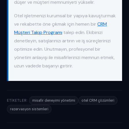
düşer ve müşteri memnuniyeti yükselir.
Otel işletmenizi kurumsal bir yapıya kavuşturmak
ve rekabette öne çıkmak için hemen bir
CRM
Müşteri Takip Programı
talep edin. Ekibinizi
denetleyin, satışlarınızı artırın ve iş süreçlerinizi
optimize edin. Unutmayın, profesyonel bir
yönetim anlayışı ile misafirlerinizi memnun etmek,
uzun vadede başarıyı getirir.
ETIKETLER:
misafir deneyimi yönetimi
otel CRM çözümleri
rezervasyon sistemleri