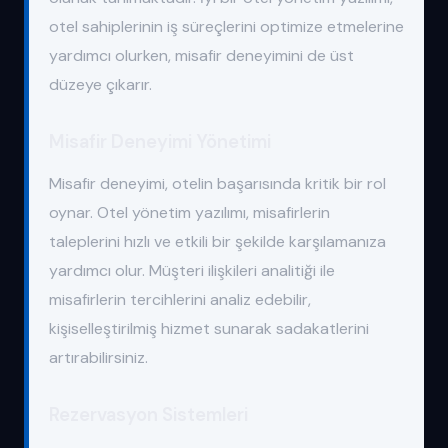
otel sahiplerinin iş süreçlerini optimize etmelerine
yardımcı olurken, misafir deneyimini de üst
düzeye çıkarır.
Misafir Deneyimi Yönetimi
Misafir deneyimi, otelin başarısında kritik bir rol
oynar. Otel yönetim yazılımı, misafirlerin
taleplerini hızlı ve etkili bir şekilde karşılamanıza
yardımcı olur. Müşteri ilişkileri analitiği ile
misafirlerin tercihlerini analiz edebilir,
kişiselleştirilmiş hizmet sunarak sadakatlerini
artırabilirsiniz.
Rezervasyon Sistemleri