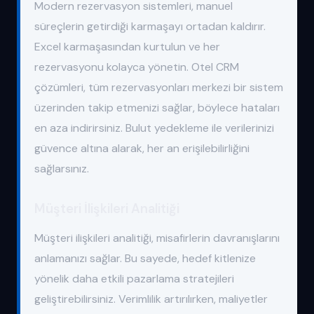
Modern rezervasyon sistemleri, manuel
süreçlerin getirdiği karmaşayı ortadan kaldırır.
Excel karmaşasından kurtulun ve her
rezervasyonu kolayca yönetin. Otel CRM
çözümleri, tüm rezervasyonları merkezi bir sistem
üzerinden takip etmenizi sağlar, böylece hataları
en aza indirirsiniz. Bulut yedekleme ile verilerinizi
güvence altına alarak, her an erişilebilirliğini
sağlarsınız.
Müşteri İlişkileri Analitiği
Müşteri ilişkileri analitiği, misafirlerin davranışlarını
anlamanızı sağlar. Bu sayede, hedef kitlenize
yönelik daha etkili pazarlama stratejileri
geliştirebilirsiniz. Verimlilik artırılırken, maliyetler