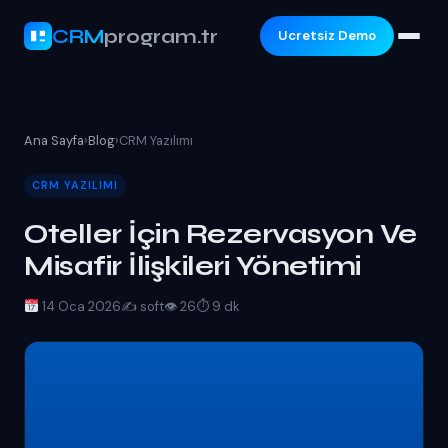
CRM
program.tr
Ucretsiz Demo
Ana Sayfa
›
Blog
›
CRM Yazılımı
CRM YAZILIMI
Oteller İçin Rezervasyon Ve
Misafir İlişkileri Yönetimi
14 Oca 2026
✍️ soft
👁 26
⏱ 9 dk