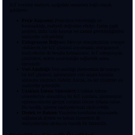
IoT yazılımı maliyeti, aşağıdaki unsurlara bağlı olarak
şekillenir:
Proje Kapsamı:
Projenizin büyüklüğü ve
karmaşıklığı, maliyeti doğrudan etkiler. Geniş çaplı
projeler, daha fazla kaynak ve zaman gerektirdiğinden
maliyetler yükselebilir.
Entegrasyon İhtiyacı:
Mevcut sistemlerinizle entegre
olabilecek bir IoT çözümü arıyorsanız, entegrasyon
maliyetlerini de hesaba katmalısınız. IoT entegrasyon
çözümleri, sistem uyumluluğu sağlamak adına
önemlidir.
Veri Analitiği:
Veri analitiği platformları ile entegre
bir IoT çözümü, işletmenizin veri odaklı kararlar
almasına yardımcı olabilir. Ancak, bu tür çözümler ek
maliyetler getirebilir.
Uzaktan İzleme Sistemleri:
Uzaktan izleme
sistemleriyle donatılmış bir IoT yazılımı, işletmenizin
operasyonlarını gerçek zamanlı izleme imkanı sunar.
Bu özellik, işletme maliyetlerinizi etkileyebilir.
Destek ve Bakım:
Yazılımın kurulumu sonrasında
sağlanacak destek ve bakım hizmetleri de
maliyetlerinizi etkileyen önemli bir faktördür.