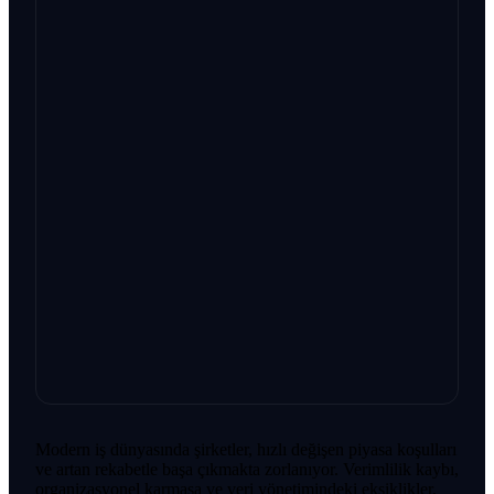
Modern iş dünyasında şirketler, hızlı değişen piyasa koşulları
ve artan rekabetle başa çıkmakta zorlanıyor. Verimlilik kaybı,
organizasyonel karmaşa ve veri yönetimindeki eksiklikler,