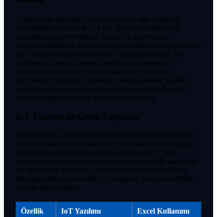
Günümüzde işletmeler, rekabet avantajı elde etmek ve
verimliliklerini artırmak için IoT (Nesnelerin İnterneti)
çözümlerine yönelmektedir. Ancak bu teknolojinin
uygulanabilirliği ve maliyetleri, şirket sahipleri ve yöneticileri
için önemli bir karar verme süreci gerektirmektedir. IoT
yazılımları, uzaktan izleme sistemleri ve endüstriyel
otomasyon yazılımları gibi entegrasyon çözümleri,
işletmelerin süreçlerini optimize etmesine olanak tanırken,
maliyet analizi yazılımı kullanarak bu süreçlerin finansal
etkilerini değerlendirmek de kritik bir adımdır.
IoT Yazılımı ile Gelen Faydalar
IoT yazılımları, işletmelere birçok avantaj sunmaktadır. Bu
avantajlar arasında veri analitiği platformları ile elde edilen
içgörüler sayesinde daha bilinçli kararlar almak, ekip
performansını artırmak ve operasyonel verimliliği sağlamak
yer almaktadır. İşletmeler, bu yazılımlar sayesinde Excel
karmaşasından kurtulabilir ve süreçlerini daha yönetilebilir
bir hale getirebilirler.
Özellik
IoT Yazılımı
Excel Kullanımı