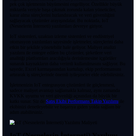
pek çok işletmenin büyümesini engelliyor. Özellikle büyük
miktarda veriyle başa çıkmak zorunda kalan yöneticiler,
karar alma süreçlerini hızlandıracak ve veri güvenliğini
sağlayacak çözümler arayışındalar. Bu noktada, IoT
(Nesnelerin İnterneti) yazılımları devreye giriyor.
IoT sistemleri, uzaktan izleme sistemleri ve endüstriyel
otomasyon yazılımları sayesinde işletmeler, süreçlerini daha
etkin bir şekilde yönetebilir hale geliyor. Maliyet analizi
yazılımı ile entegre edilen bu çözümler, şirketlere veri
analitiği platformları aracılığıyla derinlemesine içgörüler
sunarak kaynakların daha verimli kullanılmasını sağlıyor. Bu
sayede, Excel karmaşasından kurtulup, ekip performansını
artırarak iş süreçlerinde önemli iyileşmeler elde edebilirsiniz.
İşletmenizin IoT entegrasyon çözümleri ile güçlenmesi,
sadece maliyet avantajı sağlamakla kalmaz, aynı zamanda
KVKK uyumu ve veri güvenliği açısından da büyük bir
katkı sunar. Siz de
Satış Ekibi Performans Takip Yazılımı
ile
ekibinizi denetleyebilir ve başarıya giden yolda sağlam bir
adım atabilirsiniz.
IoT (Nesnelerin İnterneti) Yazılımı