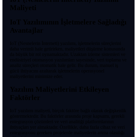
Maliyeti
IoT Yazılımının İşletmelere Sağladığı
Avantajlar
IoT (Nesnelerin İnterneti) yazılımı, işletmelerin süreçlerini
daha verimli hale getirirken, maliyetleri düşürme konusunda
da büyük bir rol oynamaktadır. Uzaktan izleme sistemleri ve
endüstriyel otomasyon yazılımları sayesinde, veri toplama ve
analiz süreçleri otomatik hale gelir. Bu durum, manuel iş
gücü ihtiyacını azaltarak işletmelerin operasyonel
maliyetlerini minimize eder.
Yazılım Maliyetlerini Etkileyen
Faktörler
IoT yazılımı maliyeti, birçok faktöre bağlı olarak değişkenlik
göstermektedir. Bu faktörler arasında proje kapsamı, gerekli
entegrasyon çözümleri ve veri analitiği platformlarının
ihtiyaçları yer almaktadır. Özellikle, daha fazla cihaz ve veri
entegrasyonu gereken projelerde maliyetlerin artma olasılığı