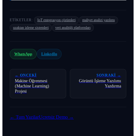
ETIKETLER:
IoT entegrasyon çözümleri
maliyet analizi yazılımı
uzaktan izleme sistemleri
veri analitiği platformları
WhatsApp
LinkedIn
← ONCEKI
SONRAKI →
Makine Öğrenmesi
Görüntü İşleme Yazılımı
(Machine Learning)
Yazdırma
Projesi
← Tum Yazilar
Ucretsiz Demo →