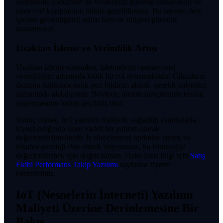
yedekleme çözümleri ile verilerinizi güvenle saklayabilir ve
olası veri kayıplarının önüne geçebilirsiniz. Bu sayede, hem
işletme güvenliğinizi artırır hem de müşteri güvenini
kazanırsınız.
Uzaktan İzleme ve Verimlilik Artışı
Uzaktan izleme sistemleri, işletmelerin operasyonel
verimliliğini artırmada kritik bir rol oynamaktadır. Cihazların
durumu hakkında anlık geri bildirim alarak, gerekli önlemleri
zamanında alabilirsiniz. Böylece, üretim süreçlerinde kesinti
yaşanmasının önüne geçilmiş olur.
Sonuç olarak, IoT yazılımı maliyeti, sağladığı avantajlarla
kıyaslandığında uzun vadeli bir yatırım olarak
değerlendirilmektedir. İş süreçlerinizi optimize etmek ve
rekabet avantajı elde etmek istiyorsanız, bu teknolojiyi
değerlendirmek için doğru zaman. Daha fazla bilgi için
Satış
Ekibi Performans Takip Yazılımı
sayfasını ziyaret
edebilirsiniz.
IoT (Nesnelerin İnterneti) Yazılımı
Maliyeti Üzerine Derinlemesine Bir
Bakış