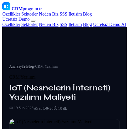
CRM
program.tr
Ozellikler
Sektorler
Neden Biz
SSS
Iletisim
Blog
Ucretsiz Demo
Ozellikler
Sektorler
Neden Biz
SSS
Iletisim
Blog
Ucretsiz Demo Al
Ana Sayfa
›
Blog
›
CRM Yazılımı
CRM Yazılımı
IoT (Nesnelerin İnterneti)
Yazılımı Maliyeti
📅 19 Şub 2026
✍️ soft
👁 26
⏱ 10 dk