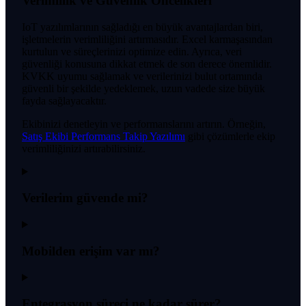
Verimlilik ve Güvenlik Öncelikleri
IoT yazılımlarının sağladığı en büyük avantajlardan biri,
işletmelerin verimliliğini artırmasıdır. Excel karmaşasından
kurtulun ve süreçlerinizi optimize edin. Ayrıca, veri
güvenliği konusuna dikkat etmek de son derece önemlidir.
KVKK uyumu sağlamak ve verilerinizi bulut ortamında
güvenli bir şekilde yedeklemek, uzun vadede size büyük
fayda sağlayacaktır.
Ekibinizi denetleyin ve performanslarını artırın. Örneğin,
Satış Ekibi Performans Takip Yazılımı
gibi çözümlerle ekip
verimliliğinizi artırabilirsiniz.
Verilerim güvende mi?
Mobilden erişim var mı?
Entegrasyon süreci ne kadar sürer?