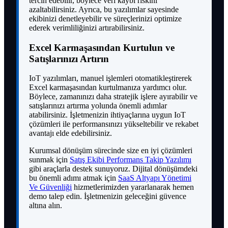
tercih edebilir, böylece veri kaybı riskini
azaltabilirsiniz. Ayrıca, bu yazılımlar sayesinde
ekibinizi denetleyebilir ve süreçlerinizi optimize
ederek verimliliğinizi artırabilirsiniz.
Excel Karmaşasından Kurtulun ve
Satışlarınızı Artırın
IoT yazılımları, manuel işlemleri otomatikleştirerek
Excel karmaşasından kurtulmanıza yardımcı olur.
Böylece, zamanınızı daha stratejik işlere ayırabilir ve
satışlarınızı artırma yolunda önemli adımlar
atabilirsiniz. İşletmenizin ihtiyaçlarına uygun IoT
çözümleri ile performansınızı yükseltebilir ve rekabet
avantajı elde edebilirsiniz.
Kurumsal dönüşüm sürecinde size en iyi çözümleri
sunmak için
Satış Ekibi Performans Takip Yazılımı
gibi araçlarla destek sunuyoruz. Dijital dönüşümdeki
bu önemli adımı atmak için
SaaS Altyapı Yönetimi
Ve Güvenliği
hizmetlerimizden yararlanarak hemen
demo talep edin. İşletmenizin geleceğini güvence
altına alın.