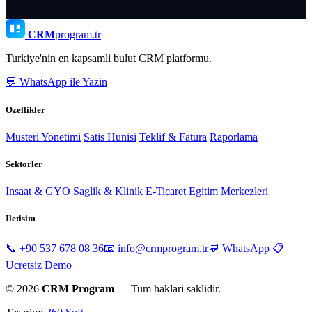
CRM
program.tr
Turkiye'nin en kapsamli bulut CRM platformu.
💬 WhatsApp ile Yazin
Ozellikler
Musteri Yonetimi
Satis Hunisi
Teklif & Fatura
Raporlama
Sektorler
Insaat & GYO
Saglik & Klinik
E-Ticaret
Egitim Merkezleri
Iletisim
📞 +90 537 678 08 36
📧 info@crmprogram.tr
💬 WhatsApp
📋
Ucretsiz Demo
© 2026
CRM Program
— Tum haklari saklidir.