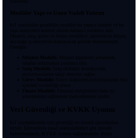
yüksektir.
Modüler Yapı ve Uzun Vadeli Yatırım
IoT yazılımları genellikle modüler bir yapıya sahiptir ve bu
yapı maliyetleri kontrol altında tutmaya yardımcı olur.
Müşteri, satış, görev ve finans modülleri, işletmelerin ihtiyaç
duyduğu iş süreçlerini kapsayacak şekilde tasarlanmıştır.
Örneğin:
Müşteri Modülü:
Müşteri ilişkilerini yöneterek,
satışları artırmanıza yardımcı olur.
Satış Modülü:
Satış ekibinizi denetleyerek
performanslarını takip etmenizi sağlar.
Görev Modülü:
Görev dağılımını kolaylaştırarak ekip
içindeki verimliliği artırır.
Finans Modülü:
Finansal süreçlerinizi daha iyi
yönetmenizi sağlayarak maliyetlerinizi azaltır.
Veri Güvenliği ve KVKK Uyumu
IoT yazılımlarında veri güvenliği en önemli unsurlardan
biridir. İşletmelerin yasal yükümlülükleri göz önünde
bulundurularak, KVKK uyumu sağlanmalıdır. Bulut