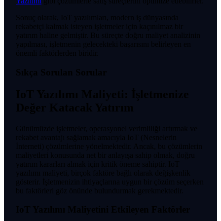
Yazılımı
gibi çözümlerle satış süreçlerini optimize edebilirler.
Sonuç olarak, IoT yazılımları, modern iş dünyasında
rekabetçi kalmak isteyen işletmeler için kaçınılmaz bir
yatırım haline gelmiştir. Bu süreçte doğru maliyet analizinin
yapılması, işletmenin gelecekteki başarısını belirleyen en
önemli faktörlerden biridir.
Sıkça Sorulan Sorular
IoT Yazılımı Maliyeti: İşletmenize
Değer Katacak Yatırım
Günümüzde işletmeler, operasyonel verimliliği artırmak ve
rekabet avantajı sağlamak amacıyla IoT (Nesnelerin
İnterneti) çözümlerine yönelmektedir. Ancak, bu çözümlerin
maliyetleri konusunda net bir anlayışa sahip olmak, doğru
yatırım kararları almak için kritik öneme sahiptir. IoT
yazılımı maliyeti, birçok faktöre bağlı olarak değişkenlik
gösterir. İşletmenizin ihtiyaçlarına uygun bir çözüm seçerken
bu faktörleri göz önünde bulundurmak gerekmektedir.
IoT Yazılımı Maliyetini Etkileyen Faktörler