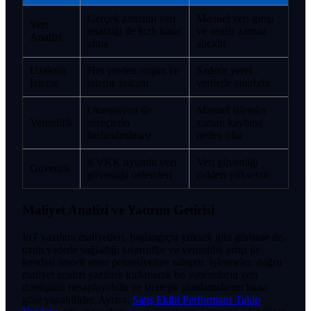
Gerçek zamanlı veri
Manuel veri girişi
Veri
analitiği ile hızlı karar
ve analiz zaman
Analizi
alma
alıcıdır
Uzaktan
Her yerden erişim ve
Sadece yerel
İzleme
izleme imkanı
verilerle sınırlıdır
Otomasyon ile
Manuel işlemler
Verimlilik
süreçlerin
zaman kaybına
hızlandırılması
neden olur
KVKK uyumlu veri
Veri güvenliği
Güvenlik
güvenliği önlemleri
riskleri yüksektir
Maliyet Analizi ve Yatırım Getirisi
IoT yazılımı maliyetleri, başlangıçta yüksek gibi görünse de,
uzun vadede sağladığı tasarruflar ve verimlilik artışı ile
kendini amorti etme potansiyeline sahiptir. İşletmeler, doğru
maliyet analizi yazılımı kullanarak bu yatırımların geri
dönüşünü hesaplayabilir ve stratejik planlamalarını buna
göre yapabilirler. Ayrıca,
Satış Ekibi Performans Takip