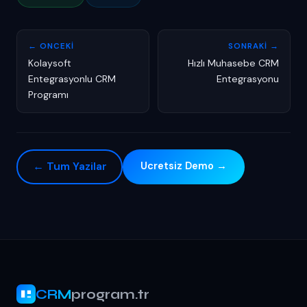
← ONCEKI
SONRAKI →
Kolaysoft
Hızlı Muhasebe CRM
Entegrasyonlu CRM
Entegrasyonu
Programı
← Tum Yazilar
Ucretsiz Demo →
CRM
program.tr