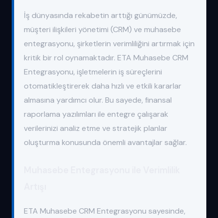
İş dünyasında rekabetin arttığı günümüzde,
müşteri ilişkileri yönetimi (CRM) ve muhasebe
entegrasyonu, şirketlerin verimliliğini artırmak için
kritik bir rol oynamaktadır. ETA Muhasebe CRM
Entegrasyonu, işletmelerin iş süreçlerini
otomatikleştirerek daha hızlı ve etkili kararlar
almasına yardımcı olur. Bu sayede, finansal
raporlama yazılımları ile entegre çalışarak
verilerinizi analiz etme ve stratejik planlar
oluşturma konusunda önemli avantajlar sağlar.
Muhasebe Entegrasyonu ile Verimlilik
Artışı
ETA Muhasebe CRM Entegrasyonu sayesinde,