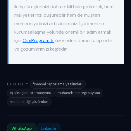
ile iş süreçlerinizi daha etkili hale getirerek, hem
maliyetlerinizi düşürebilir hem de müşteri
memnuniyetinizi artırabilirsiniz. İşletmenizin
kurumsallaşma yolunda önemli bir adım atmak
için
CrmProgram.tr
üzerinden demo talep edin
ve çözümlerimizi keşfedin.
ETIKETLER:
finansal raporlama yazılımları
iş süreçleri otomasyonu
muhasebe entegrasyonu
veri analitiği çözümleri
WhatsApp
LinkedIn