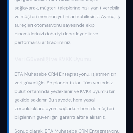
sağlayarak, müşteri taleplerine hızlı yanıt verebilir
ve müşteri memnuniyetini artırabilirsiniz. Ayrıca, iş
süreçleri otomasyonu sayesinde ekip
dinamiklerinizi daha iyi denetleyebilir ve
performansı artırabilirsiniz.
Veri Güvenliği ve KVKK Uyumu
ETA Muhasebe CRM Entegrasyonu, işletmenizin
veri güvenliğini ön planda tutar. Tüm verileriniz
bulut ortamında yedeklenir ve KVKK uyumlu bir
şekilde saklanır. Bu sayede, hem yasal
zorunluluklara uyum sağlarken hem de müşteri
bilgilerinin güvenliğini garanti altına alırsınız.
Sonuç olarak, ETA Muhasebe CRM Entegrasyonu