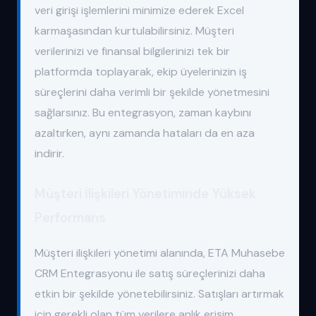
veri girişi işlemlerini minimize ederek Excel
karmaşasından kurtulabilirsiniz. Müşteri
verilerinizi ve finansal bilgilerinizi tek bir
platformda toplayarak, ekip üyelerinizin iş
süreçlerini daha verimli bir şekilde yönetmesini
sağlarsınız. Bu entegrasyon, zaman kaybını
azaltırken, aynı zamanda hataları da en aza
indirir.
Müşteri İlişkileri Yönetiminde Yüksek
Performans
Müşteri ilişkileri yönetimi alanında, ETA Muhasebe
CRM Entegrasyonu ile satış süreçlerinizi daha
etkin bir şekilde yönetebilirsiniz. Satışları artırmak
için gerekli olan tüm verilere anlık erişim