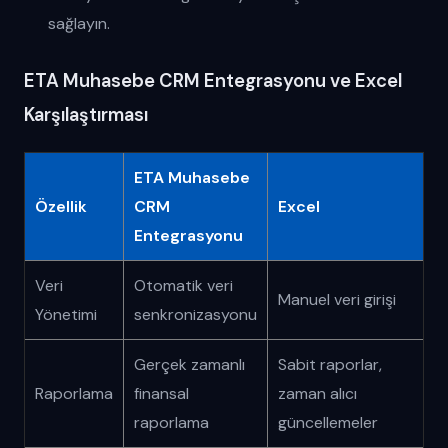
sağlayın.
ETA Muhasebe CRM Entegrasyonu ve Excel
Karşılaştırması
ETA Muhasebe
Özellik
CRM
Excel
Entegrasyonu
Veri
Otomatik veri
Manuel veri girişi
Yönetimi
senkronizasyonu
Gerçek zamanlı
Sabit raporlar,
Raporlama
finansal
zaman alıcı
raporlama
güncellemeler