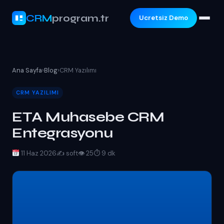
CRM
program.tr
Ucretsiz Demo
Ana Sayfa
›
Blog
›
CRM Yazılımı
CRM YAZILIMI
ETA Muhasebe CRM
Entegrasyonu
11 Haz 2026
✍️ soft
👁 25
⏱ 9 dk