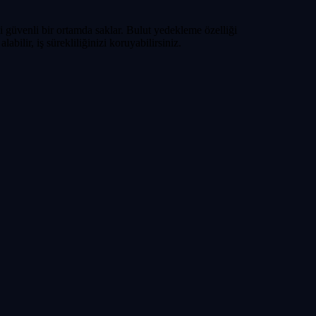
zi güvenli bir ortamda saklar. Bulut yedekleme özelliği
abilir, iş sürekliliğinizi koruyabilirsiniz.