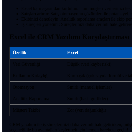
Excel karmaşasından kurtulun: Tüm müşteri verilerinizi tek b
Satışları artırın: Satış otomasyonu çözümleri ile potansiyel mü
Ekibinizi denetleyin: Analitik raporlama araçları ile ekip pe
İş süreçleri yönetimi: Süreçlerinizi daha verimli hale getir
Excel ile CRM Yazılımı Karşılaştırması
Özellik
Excel
Veri Güvenliği
Düşük (veri kaybı riski)
Kullanım Kolaylığı
Karmaşık (çok sayıda formül ve ta
Otomasyon
Sınırlı (manuel işlemler)
Analitik Raporlama
Sınırlı (basit grafikler)
Müşteri Takibi
Zor (veri dağınıklığı)
CRM yazılımı ile iş süreçlerinizi daha verimli hale getirirken, müşt
seçeneği ile bu avantajları keşfetmek için hemen harekete geçin!