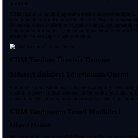
artırılabilir.
CRM yazılımları, analitik raporlama araçları ile desteklendiğinde, ş
memnuniyetini artırır. Ekibinizi denetleyerek, Excel karmaşasından k
Bu sayede sadece satışlarınızı artırmakla kalmaz, aynı zamanda 
önünde bulundurursunuz. İşletmenizin ihtiyaçlarına uygun bir CRM
erişilebilir bir veri yapısı oluşturabilirsiniz.
CRM Yazılımı Ücretsiz Deneme
Müşteri İlişkileri Yönetiminin Önemi
Günümüz iş dünyasında müşteri ilişkileri yönetimi (CRM), şirketle
yazılımı, müşteri verilerini organize ederek, etkileşimleri izleyer
olanak tanır. Müşteri memnuniyetini artırmak, sadakati güçlendirme
CRM Yazılımının Temel Modülleri
Müşteri Modülü
Müşteri modülü, tüm müşteri bilgilerini centralize ederek erişilebilir