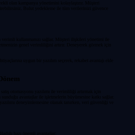
ekli olan kampanya yönetimini kolaylaştırır. Müşteri
ştirebilirsiniz. Bulut yedekleme ile tüm verilerinizi güvence
erimli kullanmanızı sağlar. Müşteri ilişkileri yönetimi ile
etmenizin genel verimliliğini artırır. Deneyerek görmek için
iyaçlarına uygun bir yazılım seçerek, rekabet avantajı elde
r Dönem
 satış otomasyonu yazılımı ile verimliliği artırmak için
sunduğu avantajlar ile işletmelerin büyümesine katkı sağlar.
yazılımı deneyimlemesine olanak tanırken, veri güvenliği ve
ğladığı bazı önemli avantajlar: