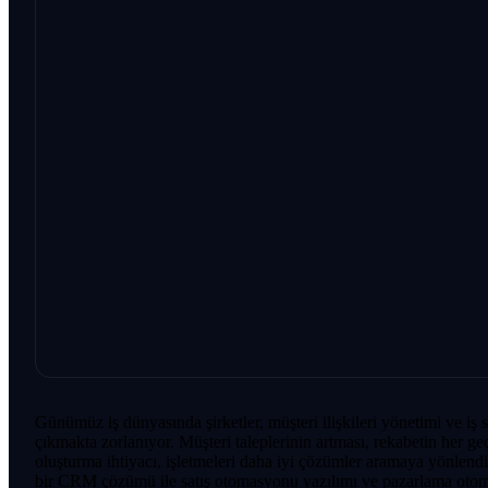
Günümüz iş dünyasında şirketler, müşteri ilişkileri yönetimi ve iş s
çıkmakta zorlanıyor. Müşteri taleplerinin artması, rekabetin her g
oluşturma ihtiyacı, işletmeleri daha iyi çözümler aramaya yönlendi
bir CRM çözümü ile satış otomasyonu yazılımı ve pazarlama otomas