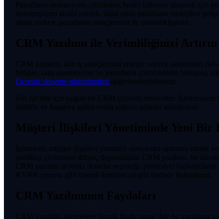
Pazarlama otomasyonu çözümleri, hedef kitlenize ulaşmak için ger
davranışlarını analiz ederek, daha etkili pazarlama stratejileri geli
altına alırken, pazarlama süreçlerinizi de otomatikleştirin.
CRM Yazılımı ile Verimliliğinizi Artırın
CRM yazılımı, tüm iş süreçlerinizi entegre ederek zamanınızı daha v
birlikte, satış otomasyonu ve pazarlama çözümlerinin birleşimi, işl
Ücretsiz deneme sürümümüzü
değerlendirebilirsiniz.
Her işletme için uygun bir CRM çözümü mevcuttur. İşletmenizin iht
edebilir ve başarıya giden yolda sağlam adımlar atabilirsiniz.
Müşteri İlişkileri Yönetiminde Yeni Bi
İşletmeler, müşteri ilişkileri yönetimi süreçlerini optimize etmek ve
yenilikçi çözümlere ihtiyaç duymaktadır. CRM yazılımı, bu alanda 
CRM yazılımı ücretsiz deneme seçeneği, potansiyel kullanıcıların 
KVKK uyumu gibi önemli konuları da göz önünde bulundurur.
CRM Yazılımının Faydaları
CRM yazılımı, işletmelere birçok fayda sunar. İşte bu yazılımın sa