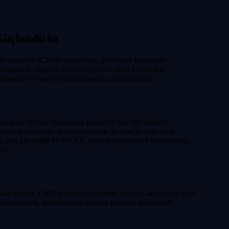
Güçlendirin
ri yönetimi (CRM) yazılımları, şirketlerin başarısını
llanarak, müşteri verilerinizi daha etkin bir şekilde
dırabilir ve ekip performansınızı artırabilirsiniz.
uygun bir çözüm bulmanıza yardımcı olur. Bu süreçte,
lama araçlarını deneyimleyerek, iş süreçlerinizi nasıl
ikte, veri güvenliği ve KVKK uyumu gibi önemli hususları da
niz.
hale getirin. CRM yazılımı sayesinde, müşteri taleplerini daha
izi denetleyerek, hedeflerinize ulaşma yolunda daha etkili