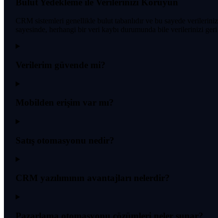
Bulut Yedekleme ile Verilerinizi Koruyun
CRM sistemleri genellikle bulut tabanlıdır ve bu sayede verilerini
sayesinde, herhangi bir veri kaybı durumunda bile verilerinizi geri al
Verilerim güvende mi?
Mobilden erişim var mı?
Satış otomasyonu nedir?
CRM yazılımının avantajları nelerdir?
Pazarlama otomasyonu çözümleri neler sunar?