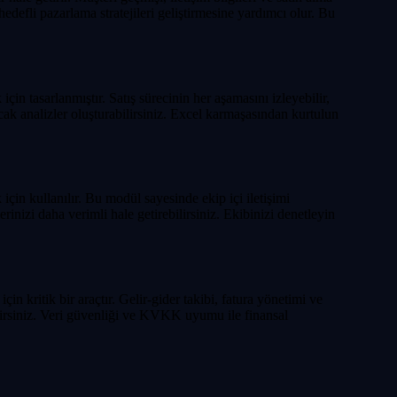
 hedefli pazarlama stratejileri geliştirmesine yardımcı olur. Bu
çin tasarlanmıştır. Satış sürecinin her aşamasını izleyebilir,
acak analizler oluşturabilirsiniz. Excel karmaşasından kurtulun
çin kullanılır. Bu modül sayesinde ekip içi iletişimi
rinizi daha verimli hale getirebilirsiniz. Ekibinizi denetleyin
 kritik bir araçtır. Gelir-gider takibi, fatura yönetimi ve
bilirsiniz. Veri güvenliği ve KVKK uyumu ile finansal