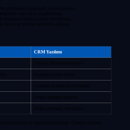
ir platformda toplayarak yönetebilirsiniz.
şterilere daha hızlı ulaşabilirsiniz.
rformansınızı kolayca takip edebilirsiniz.
erek zaman ve kaynak tasarrufu sağlayın.
CRM Yazılımı
Yüksek (bulut yedekleme)
blo)
Kullanıcı dostu arayüz
Gelişmiş otomasyon özellikleri
Detaylı analitik raporlar
Kolay (merkezi veri tabanı)
eri ilişkilerinizi de güçlendirebilirsiniz. Ücretsiz deneme