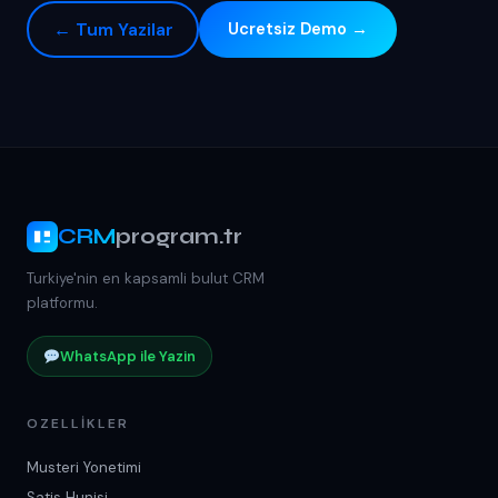
← Tum Yazilar
Ucretsiz Demo →
CRM
program.tr
Turkiye'nin en kapsamli bulut CRM
platformu.
WhatsApp ile Yazin
OZELLIKLER
Musteri Yonetimi
Satis Hunisi