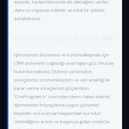
sayede, toplantılarınızda ele alacağınız verileri
daha iyi organize edebilir ve etkili bir şekilde
sunabilirsiniz.
Kurumsallaşma Adımını Atın
İşletmenizin büyümesi ve kurumsallaşması için
CRM sisteminin sağladığı avantajları göz önünde
bulundurmalısınız. Ekibinizi yönlendirin,
süreçlerinizi otomatikleştirin ve veri analitiği ile
karar verme süreçlerinizi güçlendirin.
‘CrmProgram.tr’ üzerinden demo talep ederek,
işletmenizin ihtiyaçlarına uygun çözümler
keşfedin ve Excel karmaşasından kurtulun.
Verimliliğinizi artırın ve başarıya giden yolda bir