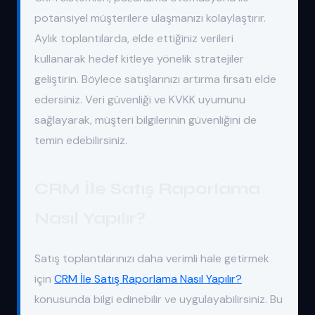
potansiyel müşterilere ulaşmanızı kolaylaştırır.
Aylık toplantılarda, elde ettiğiniz verileri
kullanarak hedef kitleye yönelik stratejiler
geliştirin. Böylece satışlarınızı artırma fırsatı elde
edersiniz. Veri güvenliği ve KVKK uyumunu
sağlayarak, müşteri bilgilerinin güvenliğini de
temin edebilirsiniz.
CRM İle Satış Raporlama
Nasıl Yapılır?
Satış toplantılarınızı daha verimli hale getirmek
için
CRM İle Satış Raporlama Nasıl Yapılır?
konusunda bilgi edinebilir ve uygulayabilirsiniz. Bu