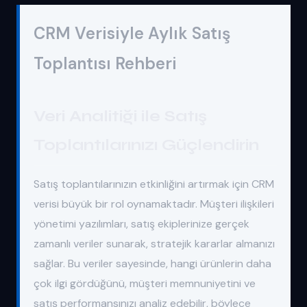
CRM Verisiyle Aylık Satış
Toplantısı Rehberi
Veri Analitiği ile Satış
Toplantılarınızı Güçlendirin
Satış toplantılarınızın etkinliğini artırmak için CRM
verisi büyük bir rol oynamaktadır. Müşteri ilişkileri
yönetimi yazılımları, satış ekiplerinize gerçek
zamanlı veriler sunarak, stratejik kararlar almanızı
sağlar. Bu veriler sayesinde, hangi ürünlerin daha
çok ilgi gördüğünü, müşteri memnuniyetini ve
satış performansınızı analiz edebilir, böylece