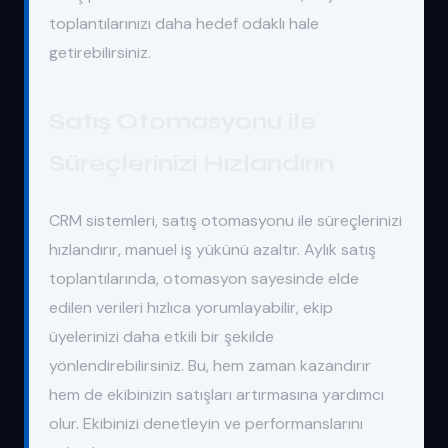
toplantılarınızı daha hedef odaklı hale
getirebilirsiniz.
Satış Otomasyonu ile
Süreçlerinizi Hızlandırın
CRM sistemleri, satış otomasyonu ile süreçlerinizi
hızlandırır, manuel iş yükünü azaltır. Aylık satış
toplantılarında, otomasyon sayesinde elde
edilen verileri hızlıca yorumlayabilir, ekip
üyelerinizi daha etkili bir şekilde
yönlendirebilirsiniz. Bu, hem zaman kazandırır
hem de ekibinizin satışları artırmasına yardımcı
olur. Ekibinizi denetleyin ve performanslarını