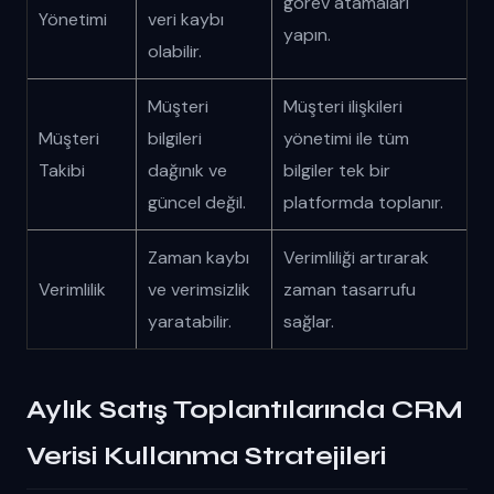
görev atamaları
Yönetimi
veri kaybı
yapın.
olabilir.
Müşteri
Müşteri ilişkileri
Müşteri
bilgileri
yönetimi ile tüm
Takibi
dağınık ve
bilgiler tek bir
güncel değil.
platformda toplanır.
Zaman kaybı
Verimliliği artırarak
Verimlilik
ve verimsizlik
zaman tasarrufu
yaratabilir.
sağlar.
Aylık Satış Toplantılarında CRM
Verisi Kullanma Stratejileri