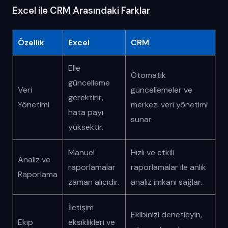
Excel ile CRM Arasındaki Farklar
Özellik
Excel
CRM
Elle
Otomatik
güncelleme
Veri
güncellemeler ve
gerektirir,
Yönetimi
merkezi veri yönetimi
hata payı
sunar.
yüksektir.
Manuel
Hızlı ve etkili
Analiz ve
raporlamalar
raporlamalar ile anlık
Raporlama
zaman alıcıdır.
analiz imkanı sağlar.
İletişim
Ekibinizi denetleyin,
Ekip
eksiklikleri ve