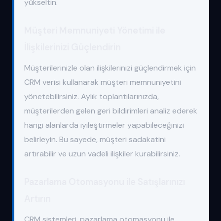
yükseltin.
Müşteri Memnuniyeti Yönetimi ile
İlişkilerinizi Güçlendirin
Müşterilerinizle olan ilişkilerinizi güçlendirmek için
CRM verisi kullanarak müşteri memnuniyetini
yönetebilirsiniz. Aylık toplantılarınızda,
müşterilerden gelen geri bildirimleri analiz ederek
hangi alanlarda iyileştirmeler yapabileceğinizi
belirleyin. Bu sayede, müşteri sadakatini
artırabilir ve uzun vadeli ilişkiler kurabilirsiniz.
Pazarlama Otomasyonu ile Satışlarınızı
Artırın
CRM sistemleri, pazarlama otomasyonu ile