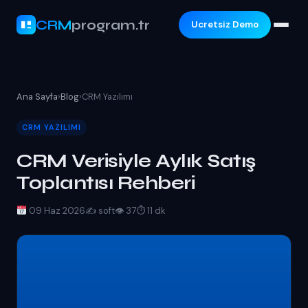
CRM
program.tr
Ucretsiz Demo
Ana Sayfa
›
Blog
›
CRM Yazılımı
CRM YAZILIMI
CRM Verisiyle Aylık Satış
Toplantısı Rehberi
09 Haz 2026
✍️ soft
👁 37
⏱ 11 dk