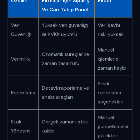
Özellik
Firmalar İçin Sipariş
Excel
Ve Cari Takip Paneli
Veri
Yüksek veri güvenliği
Veri kaybı
Güvenliği
ile KVKK uyumlu
riski yüksek
Manuel
Otomatik süreçler ile
Verimlilik
işlemlerle
zaman tasarrufu
zaman kaybı
Sınırlı
Detaylı raporlama ve
Raporlama
raporlama
analiz araçları
seçenekleri
Manuel
Stok
Gerçek zamanlı stok
güncellemeler
Yönetimi
takibi
gerektirir