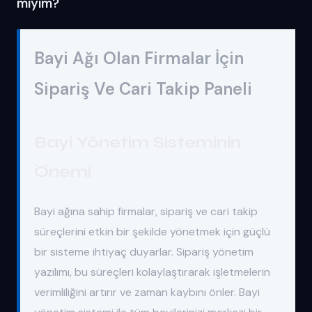
miyim?
Bayi Ağı Olan Firmalar İçin
Sipariş Ve Cari Takip Paneli
Bayi Yönetim Sisteminin
Önemi
Bayi ağına sahip firmalar, sipariş ve cari takip
süreçlerini etkin bir şekilde yönetmek için güçlü
bir sisteme ihtiyaç duyarlar. Sipariş yönetim
yazılımı, bu süreçleri kolaylaştırarak işletmelerin
verimliliğini artırır ve zaman kaybını önler. Bayi