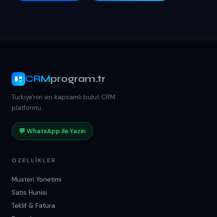
CRM
program.tr
Turkiye'nin en kapsamli bulut CRM
platformu.
💬 WhatsApp ile Yazin
OZELLIKLER
Musteri Yonetimi
Satis Hunisi
Teklif & Fatura