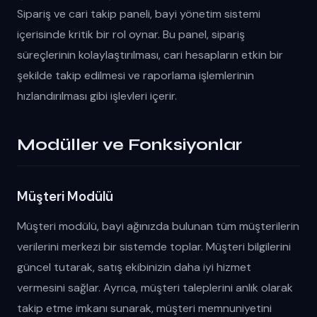
Sipariş ve cari takip paneli, bayi yönetim sistemi
içerisinde kritik bir rol oynar. Bu panel, sipariş
süreçlerinin kolaylaştırılması, cari hesapların etkin bir
şekilde takip edilmesi ve raporlama işlemlerinin
hızlandırılması gibi işlevleri içerir.
Modüller ve Fonksiyonlar
Müşteri Modülü
Müşteri modülü, bayi ağınızda bulunan tüm müşterilerin
verilerini merkezi bir sistemde toplar. Müşteri bilgilerini
güncel tutarak, satış ekibinizin daha iyi hizmet
vermesini sağlar. Ayrıca, müşteri taleplerini anlık olarak
takip etme imkanı sunarak, müşteri memnuniyetini