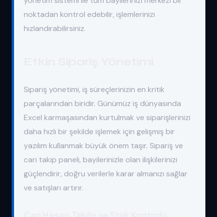
yönetim sistemi ile tüm bayilerinizi merkezi bir
noktadan kontrol edebilir, işlemlerinizi
hızlandırabilirsiniz.
Etkin Sipariş Yönetimi
Sipariş yönetimi, iş süreçlerinizin en kritik
parçalarından biridir. Günümüz iş dünyasında
Excel karmaşasından kurtulmak ve siparişlerinizi
daha hızlı bir şekilde işlemek için gelişmiş bir
yazılım kullanmak büyük önem taşır. Sipariş ve
cari takip paneli, bayilerinizle olan ilişkilerinizi
güçlendirir, doğru verilerle karar almanızı sağlar
ve satışları artırır.
Cari Hesap Takibi ve Stok Kontrolü