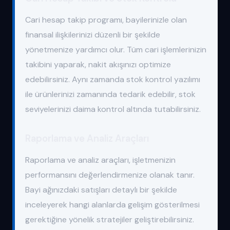
Cari hesap takip programı, bayilerinizle olan
finansal ilişkilerinizi düzenli bir şekilde
yönetmenize yardımcı olur. Tüm cari işlemlerinizin
takibini yaparak, nakit akışınızı optimize
edebilirsiniz. Aynı zamanda stok kontrol yazılımı
ile ürünlerinizi zamanında tedarik edebilir, stok
seviyelerinizi daima kontrol altında tutabilirsiniz.
Raporlama ve Analiz Araçları
Raporlama ve analiz araçları, işletmenizin
performansını değerlendirmenize olanak tanır.
Bayi ağınızdaki satışları detaylı bir şekilde
inceleyerek hangi alanlarda gelişim gösterilmesi
gerektiğine yönelik stratejiler geliştirebilirsiniz.