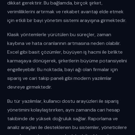
dikkat gerektirir. Bu bağlamda, birçok şirket,
verimliliklerini artırmak ve rekabet avantajı elde etmek
için etkili bir bayi yönetim sistemi arayışına girmektedir.
Klasik yöntemlerle yürütülen bu süreçler, zaman
kaybına ve hata oranlarının artmasına neden olabilir.
Excel gibi basit çözümler, büyüyen iş hacmi ile birlikte
karmaşaya dönüşerek, şirketlerin büyüme potansiyelini
engelleyebilir. Bu noktada, bayi ağı olan firmalar için
sipariş ve cari takip paneli gibi modern yazılımlar
devreye girmektedir.
Bu tür yazılımlar, kullanıcı dostu arayüzleri ile sipariş
yönetimini kolaylaştırırken, aynı zamanda cari hesap
takibinde de yüksek doğruluk sağlar. Raporlama ve
analiz araçları ile desteklenen bu sistemler, yöneticilere