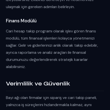
ulaşmak için gereken adımları belirleyin.
Finans Modülü
Cari hesap takip programı olarak işlev gören finans
modülü, tüm finansal işlemleri kolayca yönetmenizi
sağlar. Gelir ve giderlerinizi anlık olarak takip edebilir,
ayrıca raporlama ve analiz araçları ile finansal
durumunuzu değerlendirerek stratejik kararlar
alabilirsiniz.
Verimlilik ve Güvenlik
Bayi ağı olan firmalar için sipariş ve cari takip paneli,
yalnızca iş süreçlerini hızlandırmakla kalmaz, aynı